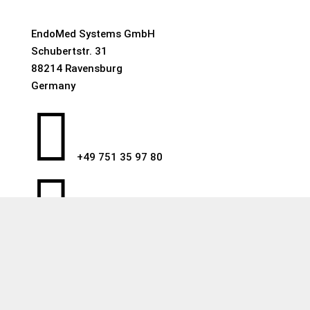
EndoMed Systems GmbH
Schubertstr. 31
88214 Ravensburg
Germany

+49 751 35 97 80

email@endomed.com
WhatsApp
KONTAKTIEREN SIE UNS