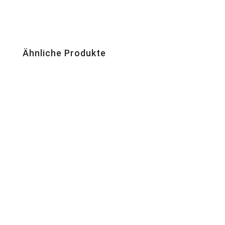
Ähnliche Produkte
Arthroskopie-Fräser Zubehör
Arthroskopie-Fräser