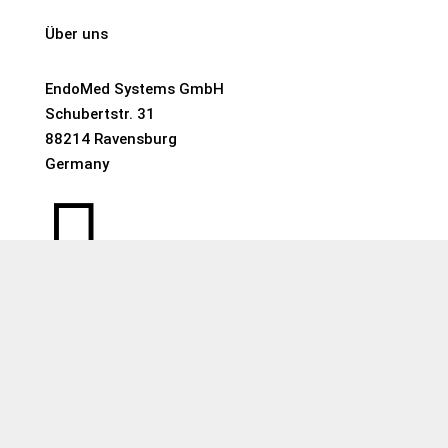
Über uns
EndoMed Systems GmbH
Schubertstr. 31
88214 Ravensburg
Germany

+49 751 35 97 80

email@endomed.com
WhatsApp