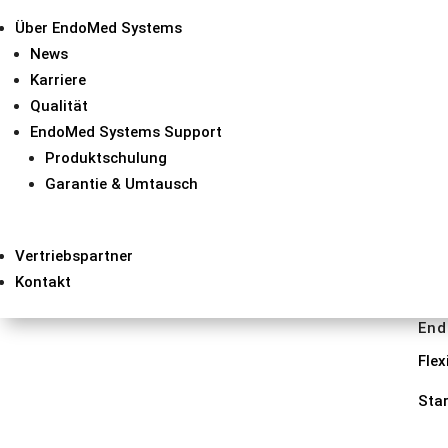
Autoklavierbar bei 134 °C / 273 °F
Über EndoMed Systems
News
Karriere
Hysteroskopie-Uterusdilatat
Qualität
EndoMed Systems Support
Autoklavierbar bei 134 °C / 273 °F
Produktschulung
Garantie & Umtausch
Vertriebspartner
Kontakt
End
Flex
Sta