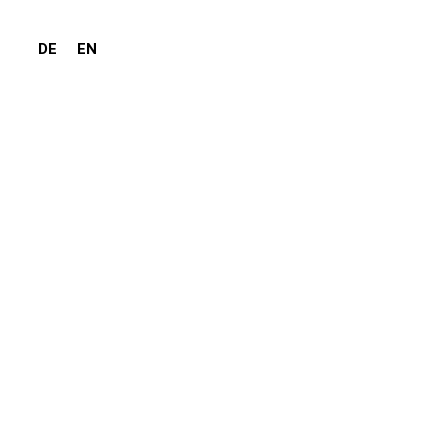
DE
EN
eroskopie-Instrumente
ierbar bei 134 °C / 273 °F