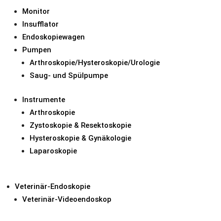
Monitor
Insufflator
Endoskopiewagen
Hysteroskopie-Schäfte
Pumpen
Arthroskopie/Hysteroskopie/Urologie
Autoklavierbar bei 134 °C / 273 °F
Saug- und Spülpumpe
Instrumente
Uterusmanipulator für Hyste
Arthroskopie
Autoklavierbar bei 134 °C / 273 °F
Zystoskopie & Resektoskopie
Hysteroskopie & Gynäkologie
Laparoskopie
Hysteroskopie-Myombohrer
Autoklavierbar bei 134 °C / 273 °F
Veterinär-Endoskopie
Veterinär-Videoendoskop
Kohen-Kanüle