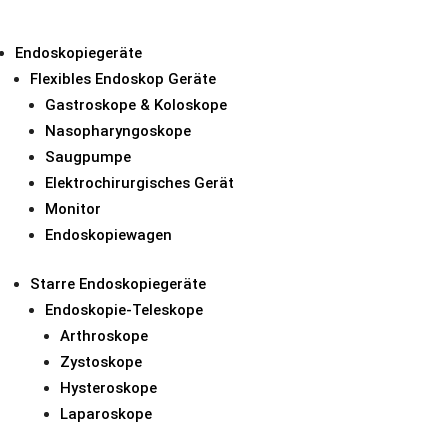
Endoskopiegeräte
Flexibles Endoskop Geräte
Gastroskope & Koloskope
Hysteroskopie & Gynäkologie
Nasopharyngoskope
Saugpumpe
Hysteroskopie-Ins
Elektrochirurgisches Gerät
Monitor
Autoklavierbar bei 
Endoskopiewagen
Starre Endoskopiegeräte
Endoskopie-Teleskope
Arthroskope
Zystoskope
Modelle
Hysteroskope
Laparoskope
Biopsiezange, ovaler Löffe