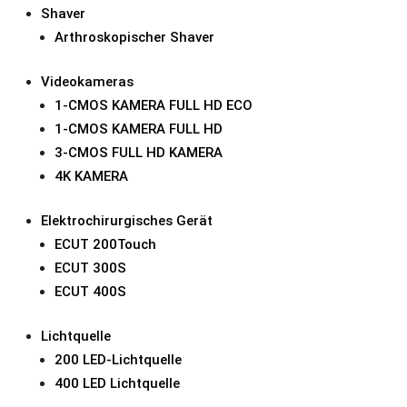
Biopsiezange, ovaler Löffe
Shaver
Polypengreifer, Typ Alligat
Arthroskopischer Shaver
Hakenscheren
Schere, doppelbeweglich
Videokameras
Schere, einfachbeweglich
1-CMOS KAMERA FULL HD ECO
Für eine Arbeitslänge von
1-CMOS KAMERA FULL HD
Sie in unserem Hysterosko
3-CMOS FULL HD KAMERA
4K KAMERA
Elektrochirurgisches Gerät
ECUT 200Touch
ECUT 300S
ECUT 400S
Lichtquelle
200 LED-Lichtquelle
400 LED Lichtquelle
Ähnliche Produkte