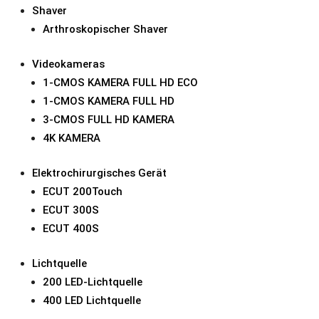
Zusätzlicher Schaft für ko
Shaver
Zusätzlicher, seitlich geö
Arthroskopischer Shaver
Urethrotomie-Schäfte unte
mm-Teleskope. Die Schäfte
Videokameras
werden können. Als Teil d
1-CMOS KAMERA FULL HD ECO
Obturatormodelle:
1-CMOS KAMERA FULL HD
Standard-Obturatoren
3-CMOS FULL HD KAMERA
Visuelle Obturatoren
4K KAMERA
Obturator mit Instrument
Visuelle Obturatoren sind 
Elektrochirurgisches Gerät
finden Sie in unserem Urol
ECUT 200Touch
ECUT 300S
ECUT 400S
Lichtquelle
200 LED-Lichtquelle
400 LED Lichtquelle