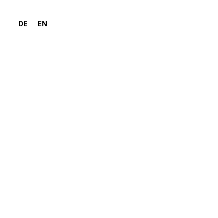
DE
EN
rotomie-Schäfte und -
ratoren
ierbar bei 134 °C / 273 °F