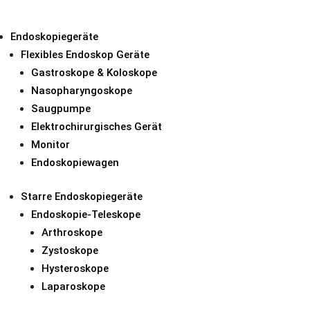
Endoskopiegeräte
Flexibles Endoskop Geräte
Gastroskope & Koloskope
Zystoskopie & Resektoskopie
Nasopharyngoskope
Saugpumpe
Urethrotomie-Schäf
Elektrochirurgisches Gerät
Obturatoren
Monitor
Autoklavierbar bei 
Endoskopiewagen
Starre Endoskopiegeräte
Endoskopie-Teleskope
Arthroskope
Zystoskope
Produktauswahl
Hysteroskope
Laparoskope
Urethrotomie-Schäfte mit