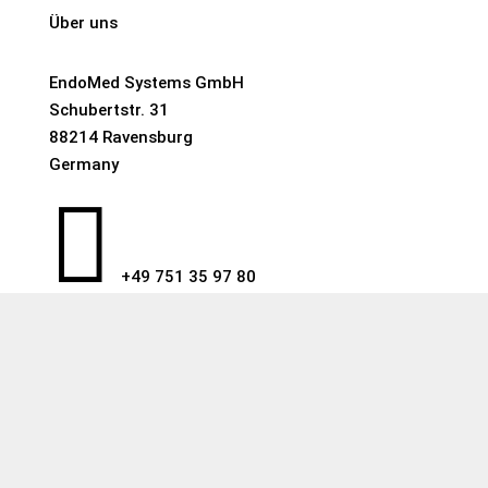
Über uns
EndoMed Systems GmbH
Schubertstr. 31
88214 Ravensburg
Germany

+49 751 35 97 80

email@endomed.com
WhatsApp
KONTAKTIEREN SIE UNS