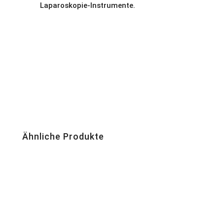
Laparoskopie-Instrumente.
Ähnliche Produkte
Punktionsnadel für Laparoskopie
Punktionsnadel für Laparoskopie
Punktionsnadeln von EndoMed Systems sind mit