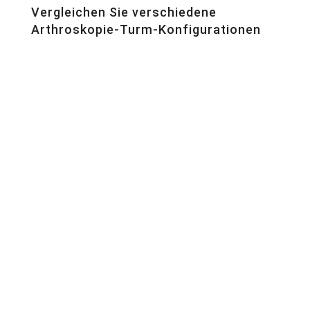
Vergleichen Sie verschiedene
Arthroskopie-Turm-Konfigurationen
Arthroskopie – Economy System
Das Economy Arthroskopie-System vereint
Wirtschaftlichkeit mit Qualität und bietet eine
benutzerfreundliche Lösung, die speziell auf die
präzisen Anforderungen der minimal-invasiven
Chirurgie (MIC) zugeschnitten ist.
Arthroskopie – Standard-System
Das Standard-Arthroskopie-System richtet sich
speziell an orthopädische Fachärzte und bietet
verbesserte Bildgebungsmöglichkeiten, die auf