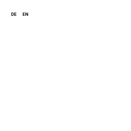
DE
EN
O-3 Koloskop
C34S & C34L