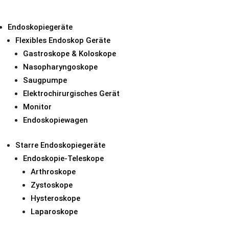
Endoskopiegeräte
Flexibles Endoskop Geräte
Gastroskope & Koloskope
COMBO-3 System
Nasopharyngoskope
Saugpumpe
COMBO-3 Kolosko
Elektrochirurgisches Gerät
COMBO C34S & C3
Monitor
Endoskopiewagen
Starre Endoskopiegeräte
Endoskopie-Teleskope
Arthroskope
Zystoskope
Hysteroskope
Laparoskope