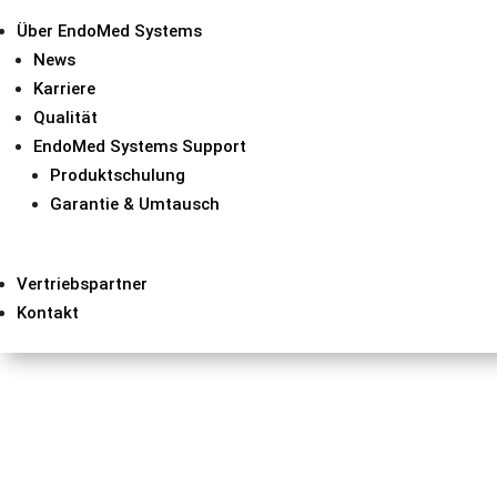
Über EndoMed Systems
News
Karriere
Qualität
EndoMed Systems Support
Produktschulung
Garantie & Umtausch
Ähnliche Produkte
Vertriebspartner
Kontakt
COMBO-3 Gastroskopie- und
Das COMBO-3-System vereint Präzision, Effi
Gastroskopie-Untersuchungen zu optimiere